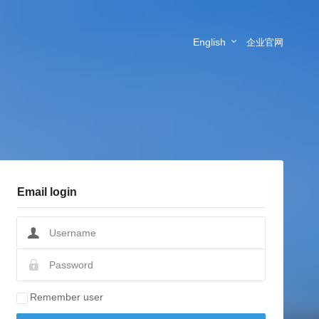
English
企业官网
Email login
Remember user