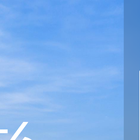
Coremail
Corpease